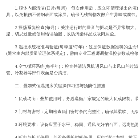
1.腔体内部清洁(日常/每周)：每次使用后，应立即清理溢出的液
具，以免损伤不锈钢表面或涂层。确保无残留物发酵产生异味或腐蚀。
2.振荡系统检查(每月)：关注运行时的噪音与振动是否异常增大。
脂，切忌过量或使用错误油脂，以防污染样品或吸附灰尘。
3.温控系统校准与验证(每季度/每年)：这是保证数据准确的生命
(通常由内部质量管理体系规定)，需由专业工程师调整温控参数或检
4.空气循环系统(每半年)：检查并清洁风机进风口与出风口的过
管、冷凝器等部件表面是否清洁。
二、叠加式恒温摇床关键操作习惯与预防性措施
1.负载均衡：叠加使用时，务必遵循厂家规定的最大负载限制。装
2.门封与密封：定期检查箱门密封条的完整性，确保其柔软、无裂
3.环境要求：设备应置于水平、稳固、通风良好的台面，远离热源
4.断电与长期停用：若设备需长时间停用，应彻*清洁内部，拔下